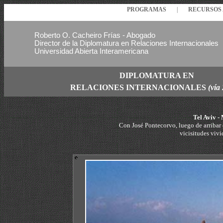
PROGRAMAS
|
RECURSO
Roberto O. Cacheiro Frías - Abogado
Director de la Diplomatura en Relaciones Internacionales
Universidad Abierta Interamericana
DIPLOMATURA EN
RELACIONES
INTERNACIONALES
(vía
Tel Aviv -
Con José Pontecorvo, luego de arribar 
vicisitudes vivid