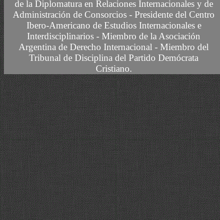
de la Diplomatura en Relaciones Internacionales y de
Administración de Consorcios - Presidente del Centro
Ibero-Americano de Estudios Internacionales e
Interdisciplinarios -
Miembro
de la Asociación
Argentina de Derecho Internacional
- Miembro del
Tribunal de Disciplina del Partido Demócrata
Cristiano.