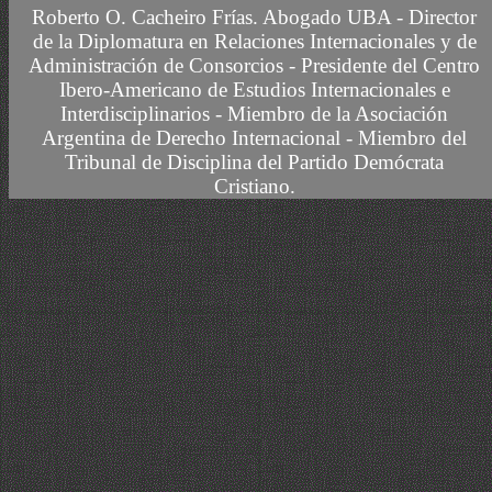
Roberto O. Cacheiro Frías.
Abogado UBA -
Director
de la Diplomatura en Relaciones Internacionales y de
Administración de Consorcios - Presidente del Centro
Ibero-Americano de Estudios Internacionales e
Interdisciplinarios -
Miembro
de la Asociación
Argentina de Derecho Internacional
- Miembro del
Tribunal de Disciplina del Partido Demócrata
Cristiano.