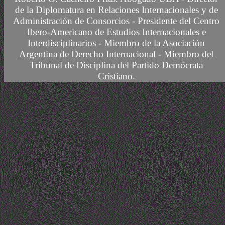
de la Diplomatura en Relaciones Internacionales y de
Administración de Consorcios - Presidente del Centro
Ibero-Americano de Estudios Internacionales e
Interdisciplinarios -
Miembro
de la Asociación
Argentina de Derecho Internacional
- Miembro del
Tribunal de Disciplina del Partido Demócrata
Cristiano.