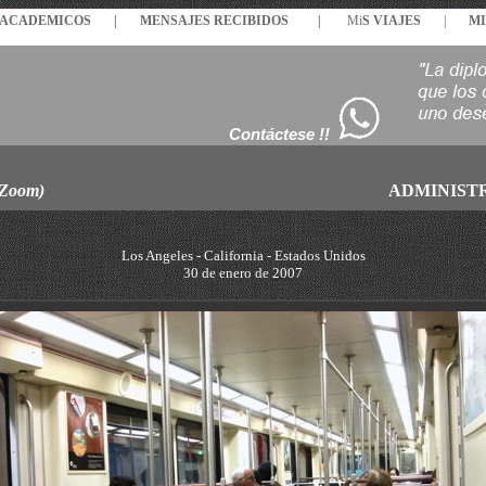
S ACADEMICOS |
MENSAJES
RECIBIDOS
|
Mi
S VIAJES
|
MI
Contáctese !!
 Zoom)
ADMINIST
Los Angeles - California - Estados Unidos
30 de enero de 2007