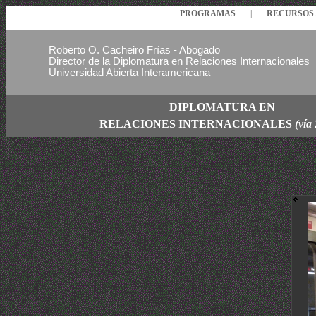
PROGRAMAS
|
RECURSO
Roberto O. Cacheiro Frías - Abogado
Director de la Diplomatura en Relaciones Internacionales
Universidad Abierta Interamericana
DIPLOMATURA EN
RELACIONES
INTERNACIONALES
(vía