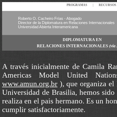
PROGRAMAS
|
RECURSO
Roberto O. Cacheiro Frías - Abogado
Director de la Diplomatura en Relaciones Internacionales
Universidad Abierta Interamericana
DIPLOMATURA EN
RELACIONES
INTERNACIONALES
(vía
A través inicialmente de Camila Ra
Americas Model United Nati
www.amun.org.br
)
, que organiza el
Universidad de Brasilia,
hemos sido 
realiza en el pais hermano. Es un hon
cumplir satisfactoriamente.