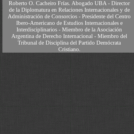
Roberto O. Cacheiro Frías.
Abogado UBA -
Director
de la Diplomatura en Relaciones Internacionales y de
Administración de Consorcios - Presidente del Centro
Ibero-Americano de Estudios Internacionales e
Interdisciplinarios -
Miembro
de la Asociación
Argentina de Derecho Internacional
- Miembro del
Tribunal de Disciplina del Partido Demócrata
Cristiano.