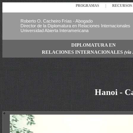
PROGRAMAS
|
RECURSO
Roberto O. Cacheiro Frías - Abogado
Director de la Diplomatura en Relaciones Internacionales
Universidad Abierta Interamericana
DIPLOMATURA EN
RELACIONES
INTERNACIONALES
(vía
Hanoi - C