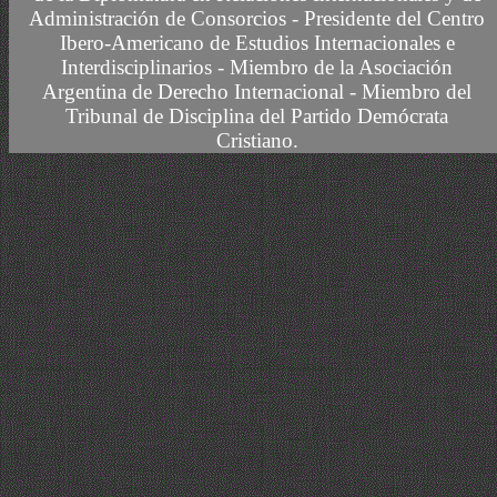
Administración de Consorcios - Presidente del Centro
Ibero-Americano de Estudios Internacionales e
Interdisciplinarios -
Miembro
de la Asociación
Argentina de Derecho Internacional
- Miembro del
Tribunal de Disciplina del Partido Demócrata
Cristiano.