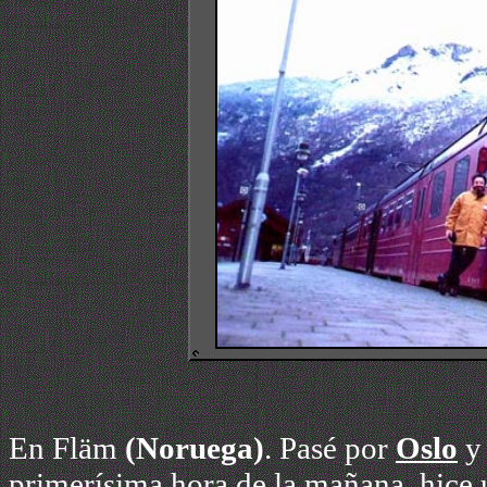
En Fläm
(
Noruega)
. Pasé por
Oslo
y 
primerísima hora de la mañana, hice u