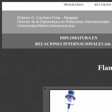
PROGRAMAS
|
RECURSO
Roberto O. Cacheiro Frías - Abogado
Director de la Diplomatura en Relaciones Internacionales
Universidad Abierta Interamericana
DIPLOMATURA EN
RELACIONES
INTERNACIONALES
(vía
Flam