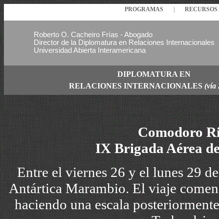
PROGRAMAS
|
RECURSO
Roberto O. Cacheiro Frías - Abogado
Director de la Diplomatura en Relaciones Internacionales
Universidad Abierta Interamericana
DIPLOMATURA EN
RELACIONES
INTERNACIONALES
(vía
Comodoro Ri
IX Brigada Aérea de
Entre el viernes 26 y el lunes 29 d
Antártica Marambio. El viaje comenz
haciendo una escala posteriorment