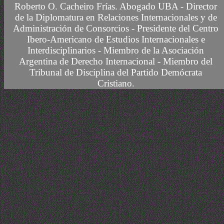
Roberto O. Cacheiro Frías.
Abogado UBA -
Director
de la Diplomatura en Relaciones Internacionales y de
Administración de Consorcios - Presidente del Centro
Ibero-Americano de Estudios Internacionales e
Interdisciplinarios -
Miembro
de la Asociación
Argentina de Derecho Internacional
- Miembro del
Tribunal de Disciplina del Partido Demócrata
Cristiano.