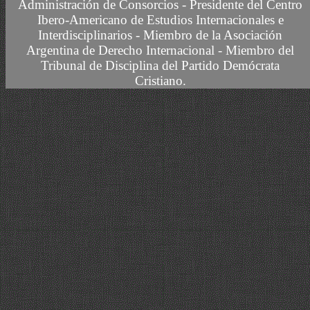
Administración de Consorcios - Presidente del Centro
Ibero-Americano de Estudios Internacionales e
Interdisciplinarios -
Miembro
de la Asociación
Argentina de Derecho Internacional
- Miembro del
Tribunal de Disciplina del Partido Demócrata
Cristiano.