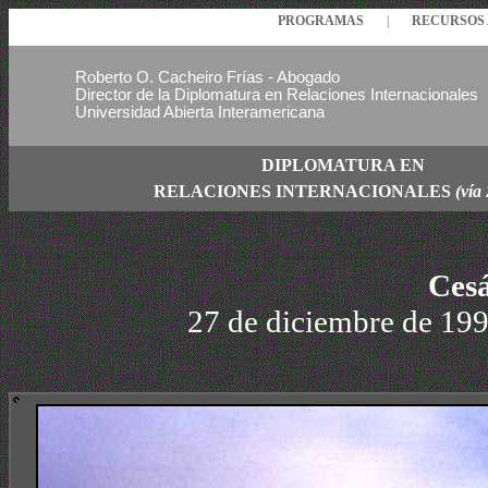
PROGRAMAS
|
RECURSO
Roberto O. Cacheiro Frías - Abogado
Director de la Diplomatura en Relaciones Internacionales
Universidad Abierta Interamericana
DIPLOMATURA EN
RELACIONES
INTERNACIONALES
(vía
Cesá
27 de diciembre de 1998