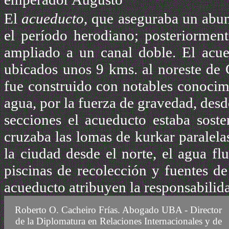
El
acueducto
, que aseguraba un abun
el período herodiano; posteriorment
ampliado a un canal doble. El acue
ubicados unos 9 kms. al noreste de 
fue construido con notables conocimi
agua, por la fuerza de gravedad, desd
secciones el acueducto estaba soste
cruzaba las lomas de kurkar paralelas
la ciudad desde el norte, el agua fl
piscinas de recolección y fuentes de
acueducto atribuyen la responsabilid
CURSO DE ACTUALIZACION DE ADMINISTRADORES DE CONSC
Roberto O. Cacheiro Frías.
Abogado UBA -
Director
de la Diplomatura en Relaciones Internacionales y de