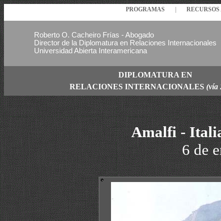
PROGRAMAS
|
RECURSO
Roberto O. Cacheiro Frías - Abogado
Director de la Diplomatura en Relaciones Internacionales
Universidad Abierta Interamericana
DIPLOMATURA EN
RELACIONES
INTERNACIONALES
(vía
Amalfi - Ital
6 de 