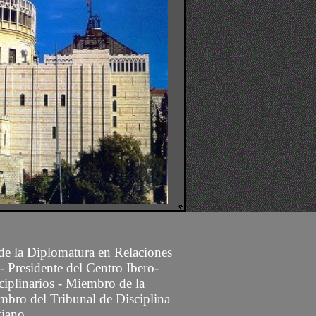
 de la Diplomatura en Relaciones
- Presidente del Centro Ibero-
ciplinarios -
Miembro
de la
mbro del Tribunal de Disciplina
tiano.