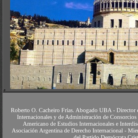
CURSO DE ACTUALIZACION DE ADMINISTRADORES DE CONSC
Roberto O. Cacheiro Frías.
Abogado UBA -
Director
Internacionales y de Administración de Consorcios 
Americano de Estudios Internacionales e Interdis
Asociación Argentina de Derecho Internacional
- Mie
del Partido Demócrata Cris