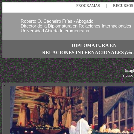
PROGRAMAS
|
RECURSO
Roberto O. Cacheiro Frías - Abogado
Director de la Diplomatura en Relaciones Internacionales
Universidad Abierta Interamericana
DIPLOMATURA EN
RELACIONES
INTERNACIONALES
(vía
Imagi
Y uno. 