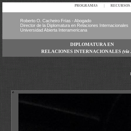
PROGRAMAS
|
RECURSO
Roberto O. Cacheiro Frías - Abogado
Director de la Diplomatura en Relaciones Internacionales
Universidad Abierta Interamericana
DIPLOMATURA EN
RELACIONES
INTERNACIONALES
(vía