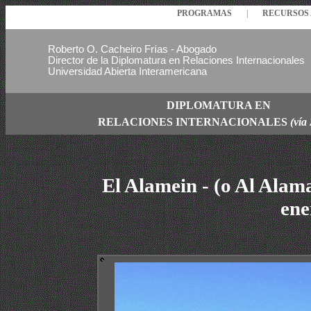
PROGRAMAS
|
RECURSO
Roberto O. Cacheiro Frías - Abogado
Director de la Diplomatura en Relaciones Internacionales
Universidad Abierta Interamericana
DIPLOMATURA EN
RELACIONES
INTERNACIONALES
(vía
El Alamein
-
(o Al Alam
ene