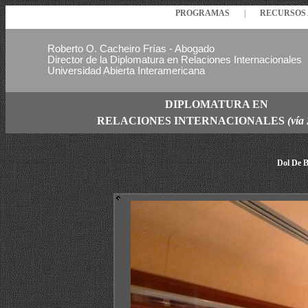
PROGRAMAS
|
RECURSO
Roberto O. Cacheiro Frías - Abogado
Director de la Diplomatura en Relaciones Internacionales
Universidad Abierta Interamericana
DIPLOMATURA EN
RELACIONES
INTERNACIONALES
(vía
Dol De B