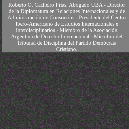
Roberto O. Cacheiro Frías.
Abogado UBA -
Director
de la Diplomatura en Relaciones Internacionales y de
Administración de Consorcios - Presidente del Centro
Ibero-Americano de Estudios Internacionales e
Interdisciplinarios -
Miembro
de la Asociación
Argentina de Derecho Internacional
- Miembro del
Tribunal de Disciplina del Partido Demócrata
Cristiano.