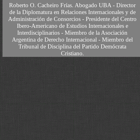
Roberto O. Cacheiro Frías.
Abogado UBA -
Director
de la Diplomatura en Relaciones Internacionales y de
Administración de Consorcios - Presidente del Centro
Ibero-Americano de Estudios Internacionales e
Interdisciplinarios -
Miembro
de la Asociación
Argentina de Derecho Internacional
- Miembro del
Tribunal de Disciplina del Partido Demócrata
Cristiano.