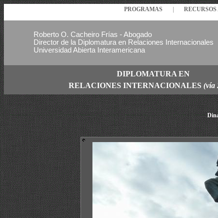
PROGRAMAS
|
RECURSO
Roberto O. Cacheiro Frías - Abogado
Director de la Diplomatura en Relaciones Internacionales
Universidad Abierta Interamericana
DIPLOMATURA EN
RELACIONES
INTERNACIONALES
(vía
Din