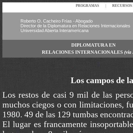
PROGRAMAS
|
RECURSO
Roberto O. Cacheiro Frías - Abogado
Director de la Diplomatura en Relaciones Internacionales
Universidad Abierta Interamericana
DIPLOMATURA EN
RELACIONES
INTERNACIONALES
(vía
Los campos de l
Los restos de casi 9 mil de las pers
muchos ciegos o con limitaciones, 
1980. 49 de las 129 tumbas encontrad
El lugar es francamente insoportabl