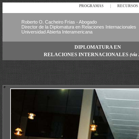
PROGRAMAS
|
RECURSO
Roberto O. Cacheiro Frías - Abogado
Director de la Diplomatura en Relaciones Internacionales
Universidad Abierta Interamericana
DIPLOMATURA EN
RELACIONES
INTERNACIONALES
(vía