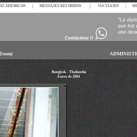
S ACADEMICOS |
MENSAJES
RECIBIDOS
|
Mi
S VIAJES
|
MI
Contáctese !!
 Zoom)
ADMINIST
Bangkok - Thailandia
Enero de 2004