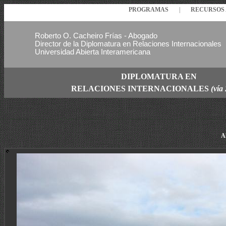
PROGRAMAS
|
RECURSO
Roberto O. Cacheiro Frías - Abogado
Director de la Diplomatura en Relaciones Internacionales
Universidad Abierta Interamericana
DIPLOMATURA EN
RELACIONES
INTERNACIONALES
(vía
Al